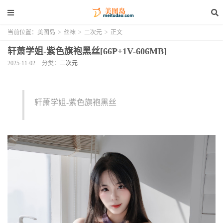
当前位置：
美图岛
>
丝袜
>
二次元
>
正文
轩萧学姐-紫色旗袍黑丝[66P+1V-606MB]
2025-11-02
分类：
二次元
轩萧学姐-紫色旗袍黑丝